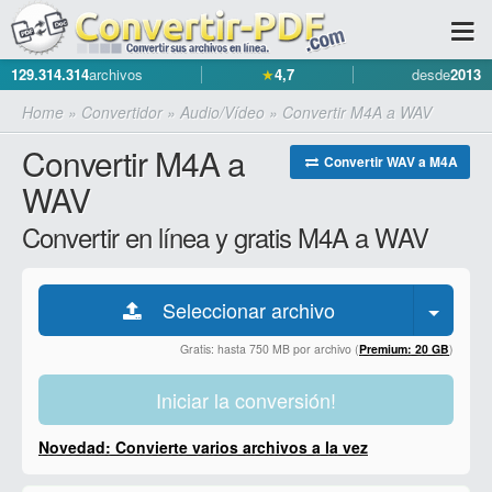
129.314.314
archivos
★
4,7
desde
2013
Home
»
Convertidor
»
Audio/Vídeo
»
Convertir M4A a WAV
Convertir M4A a
Convertir WAV a M4A
WAV
Convertir en línea y gratis M4A a WAV
Seleccionar archivo
Gratis: hasta 750 MB por archivo (
Premium: 20 GB
)
Iniciar la conversión!
Novedad: Convierte varios archivos a la vez